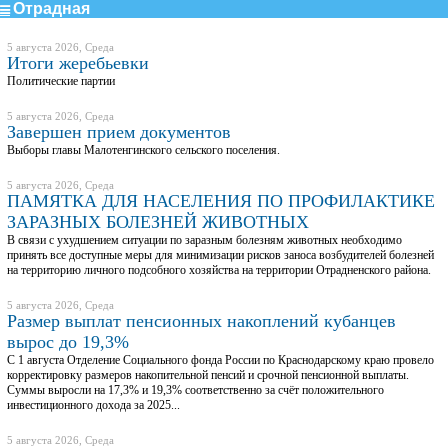
Отрадная
5 августа 2026, Среда
Итоги жеребьевки
Политические партии
5 августа 2026, Среда
Завершен прием документов
Выборы главы Малотенгинского сельского поселения.
5 августа 2026, Среда
ПАМЯТКА ДЛЯ НАСЕЛЕНИЯ ПО ПРОФИЛАКТИКЕ
ЗАРАЗНЫХ БОЛЕЗНЕЙ ЖИВОТНЫХ
В связи с ухудшением ситуации по заразным болезням животных необходимо
принять все доступные меры для минимизации рисков заноса возбудителей болезней
на территорию личного подсобного хозяйства на территории Отрадненского района.
5 августа 2026, Среда
Размер выплат пенсионных накоплений кубанцев
вырос до 19,3%
С 1 августа Отделение Социального фонда России по Краснодарскому краю провело
корректировку размеров накопительной пенсий и срочной пенсионной выплаты.
Суммы выросли на 17,3% и 19,3% соответственно за счёт положительного
инвестиционного дохода зa 2025...
5 августа 2026, Среда