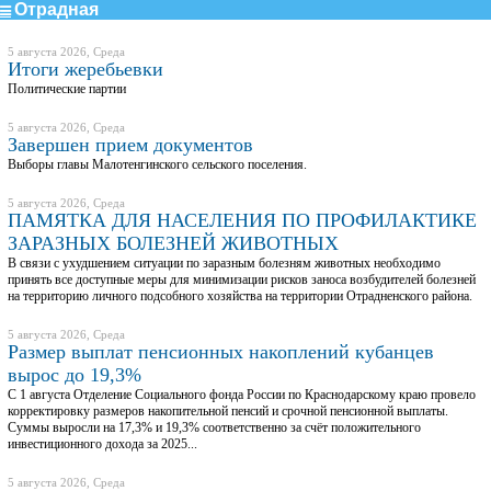
Отрадная
5 августа 2026, Среда
Итоги жеребьевки
Политические партии
5 августа 2026, Среда
Завершен прием документов
Выборы главы Малотенгинского сельского поселения.
5 августа 2026, Среда
ПАМЯТКА ДЛЯ НАСЕЛЕНИЯ ПО ПРОФИЛАКТИКЕ
ЗАРАЗНЫХ БОЛЕЗНЕЙ ЖИВОТНЫХ
В связи с ухудшением ситуации по заразным болезням животных необходимо
принять все доступные меры для минимизации рисков заноса возбудителей болезней
на территорию личного подсобного хозяйства на территории Отрадненского района.
5 августа 2026, Среда
Размер выплат пенсионных накоплений кубанцев
вырос до 19,3%
С 1 августа Отделение Социального фонда России по Краснодарскому краю провело
корректировку размеров накопительной пенсий и срочной пенсионной выплаты.
Суммы выросли на 17,3% и 19,3% соответственно за счёт положительного
инвестиционного дохода зa 2025...
5 августа 2026, Среда