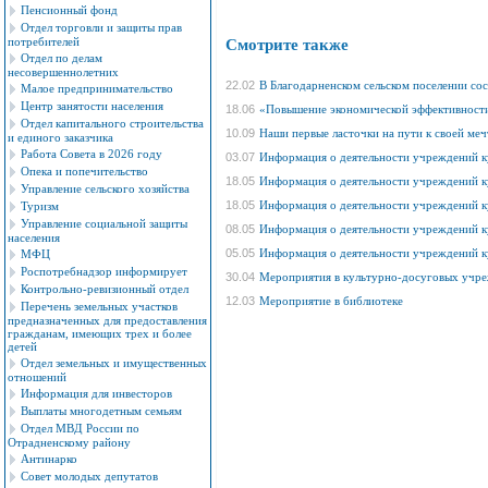
Пенсионный фонд
Отдел торговли и защиты прав
потребителей
Смотрите также
Отдел по делам
несовершеннолетних
22.02
В Благодарненском сельском поселении со
Малое предпринимательство
Центр занятости населения
18.06
«Повышение экономической эффективности
Отдел капитального строительства
10.09
Наши первые ласточки на пути к своей мечт
и единого заказчика
Работа Совета в 2026 году
03.07
Информация о деятельности учреждений 
Опека и попечительство
18.05
Информация о деятельности учреждений 
Управление сельского хозяйства
18.05
Информация о деятельности учреждений 
Туризм
Управление социальной защиты
08.05
Информация о деятельности учреждений 
населения
05.05
Информация о деятельности учреждений 
МФЦ
Роспотребнадзор информирует
30.04
Мероприятия в культурно-досуговых учре
Контрольно-ревизионный отдел
12.03
Мероприятие в библиотеке
Перечень земельных участков
предназначенных для предоставления
гражданам, имеющих трех и более
детей
Отдел земельных и имущественных
отношений
Информация для инвесторов
Выплаты многодетным семьям
Отдел МВД России по
Отрадненскому району
Антинарко
Совет молодых депутатов