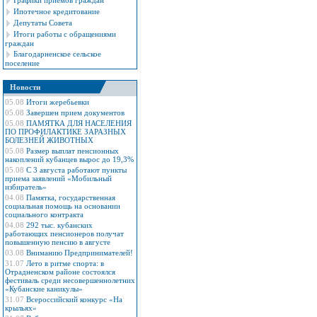
Графики приемов граждан
Ипотечное кредитование
Депутаты Совета
Итоги работы с обращениями
граждан
Благодарненское сельское
поселение
Новости
05.08
Итоги жеребьевки
05.08
Завершен прием документов
05.08
ПАМЯТКА ДЛЯ НАСЕЛЕНИЯ
ПО ПРОФИЛАКТИКЕ ЗАРАЗНЫХ
БОЛЕЗНЕЙ ЖИВОТНЫХ
05.08
Размер выплат пенсионных
накоплений кубанцев вырос до 19,3%
05.08
С 3 августа работают пункты
приема заявлений «Мобильный
избиратель»
04.08
Памятка, государственная
социальная помощь на основании
социального контракта
04.08
292 тыс. кубанских
работающих пенсионеров получат
повышенную пенсию в августе
03.08
Вниманию Предпринимателей!
31.07
Лето в ритме спорта: в
Отрадненском районе состоялся
фестиваль среди несовершеннолетних
«Кубанские каникулы»
31.07
Всероссийский конкурс «На
крыльях»