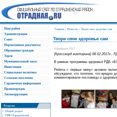
Наш район
Главная
»
Новости
» Твори свое здоровье сам
Администрация
Твори свое здоровье сам
Совет
Нормативные документы
8 февраля 2017
Обращения граждан
(Кроссворд викторина) 08.02.2017г., Р
Торги
Муниципальный заказ
В рамках программы здоровья РДБ «БУ
Инвестиции
Ребята с первых минут активно включ
Социальная политика
обсуждали, что полезно, что вредно 
комментировали пословицы о здоровье
Сельские поселения
Справочная информация
Правопорядок
Антикоррупция
Разделы
Общий раздел
ТИК Отрадненская