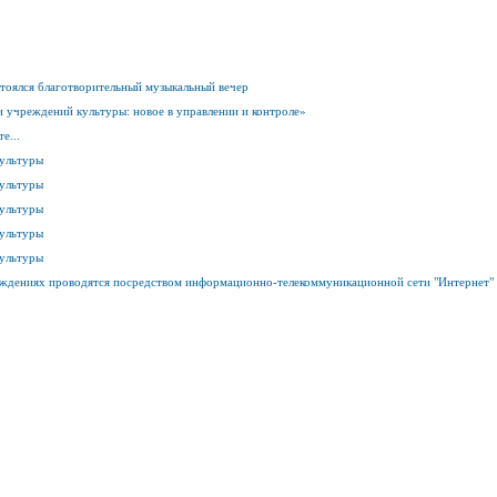
стоялся благотворительный музыкальный вечер
 учреждений культуры: новое в управлении и контроле»
е...
культуры
культуры
культуры
культуры
культуры
ждениях проводятся посредством информационно-телекоммуникационной сети "Интернет"