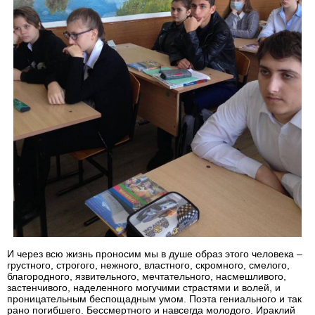
И через всю жизнь проносим мы в душе образ этого человека –
грустного, строгого, нежного, властного, скромного, смелого,
благородного, язвительного, мечтательного, насмешливого,
застенчивого, наделенного могучими страстями и волей, и
проницательным беспощадным умом. Поэта гениального и так
рано погибшего. Бессмертного и навсегда молодого. Ираклий