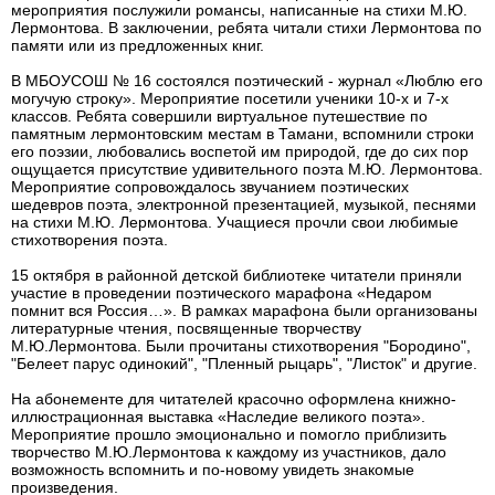
мероприятия послужили романсы, написанные на стихи М.Ю.
Лермонтова. В заключении, ребята читали стихи Лермонтова по
памяти или из предложенных книг.
В МБОУСОШ № 16 состоялся поэтический - журнал «Люблю его
могучую строку». Мероприятие посетили ученики 10-х и 7-х
классов. Ребята совершили виртуальное путешествие по
памятным лермонтовским местам в Тамани, вспомнили строки
его поэзии, любовались воспетой им природой, где до сих пор
ощущается присутствие удивительного поэта М.Ю. Лермонтова.
Мероприятие сопровождалось звучанием поэтических
шедевров поэта, электронной презентацией, музыкой, песнями
на стихи М.Ю. Лермонтова. Учащиеся прочли свои любимые
стихотворения поэта.
15 октября в районной детской библиотеке читатели приняли
участие в проведении поэтического марафона «Недаром
помнит вся Россия…». В рамках марафона были организованы
литературные чтения, посвященные творчеству
М.Ю.Лермонтова. Были прочитаны стихотворения "Бородино",
"Белеет парус одинокий", "Пленный рыцарь", "Листок" и другие.
На абонементе для читателей красочно оформлена книжно-
иллюстрационная выставка «Наследие великого поэта».
Мероприятие прошло эмоционально и помогло приблизить
творчество М.Ю.Лермонтова к каждому из участников, дало
возможность вспомнить и по-новому увидеть знакомые
произведения.