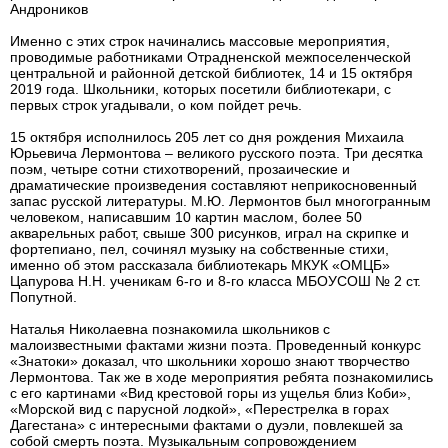
Андроников
Именно с этих строк начинались массовые мероприятия,
проводимые работниками Отрадненской межпоселенческой
центральной и районной детской библиотек, 14 и 15 октября
2019 года. Школьники, которых посетили библиотекари, с
первых строк угадывали, о ком пойдет речь.
15 октября исполнилось 205 лет со дня рождения Михаила
Юрьевича Лермонтова – великого русского поэта. Три десятка
поэм, четыре сотни стихотворений, прозаические и
драматические произведения составляют неприкосновенный
запас русской литературы. М.Ю. Лермонтов был многогранным
человеком, написавшим 10 картин маслом, более 50
акварельных работ, свыше 300 рисунков, играл на скрипке и
фортепиано, пел, сочинял музыку на собственные стихи,
именно об этом рассказала библиотекарь МКУК «ОМЦБ»
Цапурова Н.Н. ученикам 6-го и 8-го класса МБОУСОШ № 2 ст.
Попутной.
Наталья Николаевна познакомила школьников с
малоизвестными фактами жизни поэта. Проведенный конкурс
«Знатоки» доказал, что школьники хорошо знают творчество
Лермонтова. Так же в ходе мероприятия ребята познакомились
с его картинами «Вид крестовой горы из ущелья близ Коби»,
«Морской вид с парусной лодкой», «Перестрелка в горах
Дагестана» с интересными фактами о дуэли, повлекшей за
собой смерть поэта. Музыкальным сопровождением