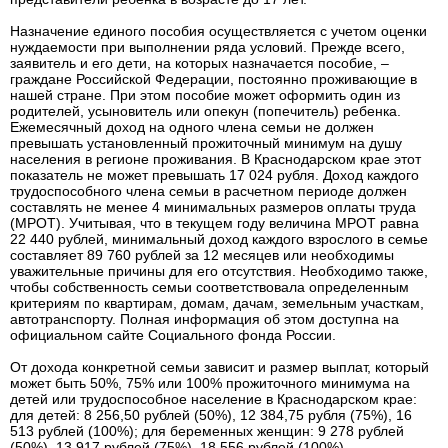
Назначение единого пособия осуществляется с учетом оценки
нуждаемости при выполнении ряда условий. Прежде всего,
заявитель и его дети, на которых назначается пособие, –
граждане Российской Федерации, постоянно проживающие в
нашей стране. При этом пособие может оформить один из
родителей, усыновитель или опекун (попечитель) ребенка.
Ежемесячный доход на одного члена семьи не должен
превышать установленный прожиточный минимум на душу
населения в регионе проживания. В Краснодарском крае этот
показатель не может превышать 17 024 рубля. Доход каждого
трудоспособного члена семьи в расчетном периоде должен
составлять не менее 4 минимальных размеров оплаты труда
(МРОТ). Учитывая, что в текущем году величина МРОТ равна
22 440 рублей, минимальный доход каждого взрослого в семье
составляет 89 760 рублей за 12 месяцев или необходимы
уважительные причины для его отсутствия. Необходимо также,
чтобы собственность семьи соответствовала определенным
критериям по квартирам, домам, дачам, земельным участкам,
автотранспорту. Полная информация об этом доступна на
официальном сайте Социального фонда России.
От дохода конкретной семьи зависит и размер выплат, который
может быть 50%, 75% или 100% прожиточного минимума на
детей или трудоспособное население в Краснодарском крае:
для детей: 8 256,50 рублей (50%), 12 384,75 рубля (75%), 16
513 рублей (100%); для беременных женщин: 9 278 рублей
(50%), 13 917 рублей (75%), 18 556 рублей (100%).