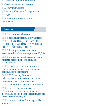
Графики приемов граждан
Ипотечное кредитование
Депутаты Совета
Итоги работы с обращениями
граждан
Благодарненское сельское
поселение
Новости
05.08
Итоги жеребьевки
05.08
Завершен прием документов
05.08
ПАМЯТКА ДЛЯ НАСЕЛЕНИЯ
ПО ПРОФИЛАКТИКЕ ЗАРАЗНЫХ
БОЛЕЗНЕЙ ЖИВОТНЫХ
05.08
Размер выплат пенсионных
накоплений кубанцев вырос до 19,3%
05.08
С 3 августа работают пункты
приема заявлений «Мобильный
избиратель»
04.08
Памятка, государственная
социальная помощь на основании
социального контракта
04.08
292 тыс. кубанских
работающих пенсионеров получат
повышенную пенсию в августе
03.08
Вниманию Предпринимателей!
31.07
Лето в ритме спорта: в
Отрадненском районе состоялся
фестиваль среди несовершеннолетних
«Кубанские каникулы»
31.07
Всероссийский конкурс «На
крыльях»