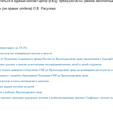
иться в единый контакт-центр (ЕКЦ): 8(800)100-00-01 (звонок бесплатный
 (на правах отдела) О.В. Расулова
анцев вырос до 19,3%
ров получат повышенную пенсию в августе
 от Отделения Социального фонда России по Краснодарскому краю уведомления о будущей 
чают доплату к пенсии за воспитание несовершеннолетних детей и детей-студентов
ут подать заявление в Отделение СФР по Краснодарскому краю на возмещение расходов на 
ормате с момента образования Отделения СФР по Краснодарскому краю
получили остаток материнского капитала
ют единое пособие на детей
ах и районах Краснодарского края
я прошли санаторно-курортное лечение в реабилитационных центрах Соцфонда с начала го