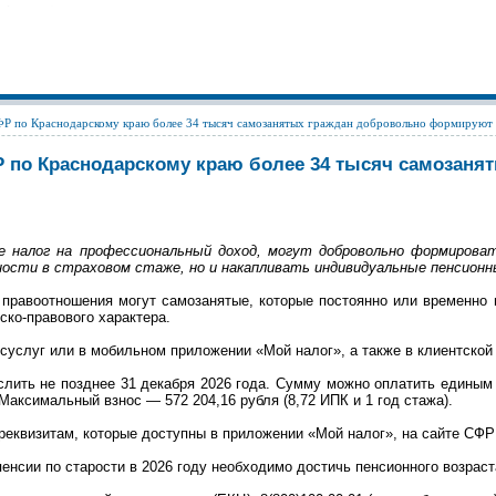
ФР по Краснодарскому краю более 34 тысяч самозанятых граждан добровольно формирую
ФР по Краснодарскому краю более 34 тысяч самоза
 налог на профессиональный доход, могут добровольно формирова
ости в страховом стаже, но и накапливать индивидуальные пенсион
правоотношения могут самозанятые, которые постоянно или временно 
ско-правового характера.
суслуг или в мобильном приложении «Мой налог», а также в клиентской
лить не позднее 31 декабря 2026 года. Сумму можно оплатить единым
. Максимальный взнос — 572 204,16 рубля (8,72 ИПК и 1 год стажа).
 реквизитам, которые доступны в приложении «Мой налог», на сайте СФ
енсии по старости в 2026 году необходимо достичь пенсионного возраста