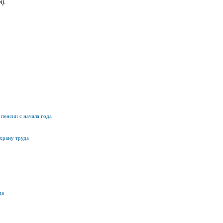
).
пенсии с начала года
охрану труда
да