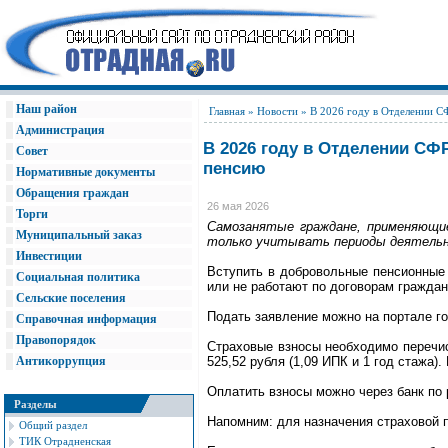
Наш район
Главная
»
Новости
» В 2026 году в Отделении С
Администрация
В 2026 году в Отделении С
Совет
пенсию
Нормативные документы
Обращения граждан
26 мая 2026
Торги
Самозанятые граждане, применяющие
Муниципальный заказ
только учитывать периоды деятельн
Инвестиции
Вступить в добровольные пенсионные 
Социальная политика
или не работают по договорам граждан
Сельские поселения
Подать заявление можно на портале го
Справочная информация
Правопорядок
Страховые взносы необходимо перечис
Антикоррупция
525,52 рубля (1,09 ИПК и 1 год стажа)
Оплатить взносы можно через банк по
Разделы
Напомним: для назначения страховой п
Общий раздел
ТИК Отрадненская