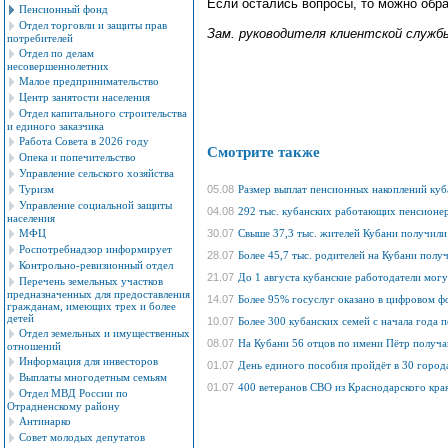
Если остались вопросы, то можно обрат
Пенсионный фонд
Отдел торговли и защиты прав
Зам. руководителя клиентской службы
потребителей
Отдел по делам
несовершеннолетних
Малое предпринимательство
Центр занятости населения
Отдел капитального строительства
и единого заказчика
Работа Совета в 2026 году
Смотрите также
Опека и попечительство
Управление сельского хозяйства
Туризм
05.08
Размер выплат пенсионных накоплений куб
Управление социальной защиты
04.08
292 тыс. кубанских работающих пенсионе
населения
МФЦ
30.07
Свыше 37,3 тыс. жителей Кубани получили
Роспотребнадзор информирует
28.07
Более 45,7 тыс. родителей на Кубани полу
Контрольно-ревизионный отдел
21.07
До 1 августа кубанские работодатели мог
Перечень земельных участков
предназначенных для предоставления
14.07
Более 95% госуслуг оказано в цифровом ф
гражданам, имеющих трех и более
детей
10.07
Более 300 кубанских семей с начала года 
Отдел земельных и имущественных
08.07
На Кубани 56 отцов по имени Пётр получа
отношений
Информация для инвесторов
01.07
День единого пособия пройдёт в 30 город
Выплаты многодетным семьям
01.07
400 ветеранов СВО из Краснодарского кра
Отдел МВД России по
Отрадненскому району
Антинарко
Совет молодых депутатов