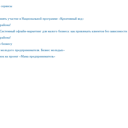
 сервисы
нять участие в Национальной программе «Креативный код»
 района!
Системный офлайн-маркетинг для малого бизнеса: как привлекать клиентов без зависимости
 района!
 бизнесу
ы молодого предпринимателя. Бизнес молодых»
явок на проект «Мама предприниматель»