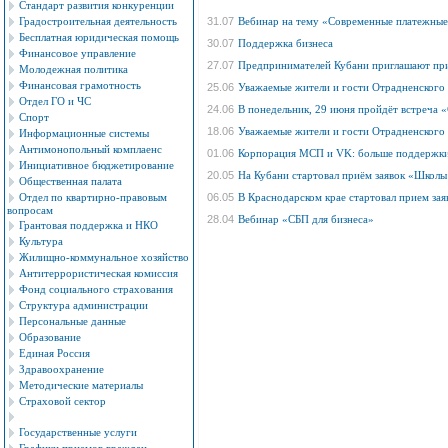
Стандарт развития конкуренции
Градостроительная деятельность
31.07
Вебинар на тему «Современные платежные
Бесплатная юридическая помощь
30.07
Поддержка бизнеса
Финансовое управление
27.07
Предпринимателей Кубани приглашают при
Молодежная политика
Финансовая грамотность
25.06
Уважаемые жители и гости Отрадненского
Отдел ГО и ЧС
24.06
В понедельник, 29 июня пройдёт встреча «
Спорт
18.06
Уважаемые жители и гости Отрадненского
Информационные системы
Антимонопольный комплаенс
01.06
Корпорация МСП и VK: больше поддержки
Инициативное бюджетирование
20.05
На Кубани стартовал приём заявок «Школ
Общественная палата
Отдел по квартирно-правовым
06.05
В Краснодарском крае стартовал прием за
вопросам
28.04
Вебинар «СБП для бизнеса»
Грантовая поддержка и НКО
Культура
Жилищно-коммунальное хозяйство
Антитеррористическая комиссия
Фонд социального страхования
Структура администрации
Персональные данные
Образование
Единая Россия
Здравоохранение
Методические материалы
Страховой сектор
Государственные услуги