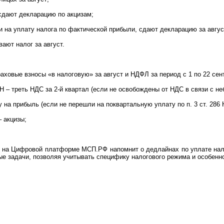
сдают декларацию по акцизам;
и на уплату налога по фактической прибыли, сдают декларацию за авгус
ают налог за август.
раховые взносы «в налоговую» за август и НДФЛ за период с 1 по 22 сен
 – треть НДС за 2-й квартал (если не освобождены от НДС в связи с неб
у на прибыль (если не перешли на поквартальную уплату по п. 3 ст. 286 
– акцизы;
 на Цифровой платформе МСП.РФ напомнит о дедлайнах по уплате налог
ые задачи, позволяя учитывать специфику налогового режима и особенн