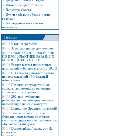
Графики приемов граждан
Ипотечное кредитование
Депутаты Совета
Итоги работы с обращениями
граждан
Благодарненское сельское
поселение
Новости
05.08
Итоги жеребьевки
05.08
Завершен прием документов
05.08
ПАМЯТКА ДЛЯ НАСЕЛЕНИЯ
ПО ПРОФИЛАКТИКЕ ЗАРАЗНЫХ
БОЛЕЗНЕЙ ЖИВОТНЫХ
05.08
Размер выплат пенсионных
накоплений кубанцев вырос до 19,3%
05.08
С 3 августа работают пункты
приема заявлений «Мобильный
избиратель»
04.08
Памятка, государственная
социальная помощь на основании
социального контракта
04.08
292 тыс. кубанских
работающих пенсионеров получат
повышенную пенсию в августе
03.08
Вниманию Предпринимателей!
31.07
Лето в ритме спорта: в
Отрадненском районе состоялся
фестиваль среди несовершеннолетних
«Кубанские каникулы»
31.07
Всероссийский конкурс «На
крыльях»