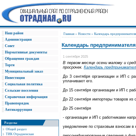
Наш район
Главная
»
Новости
» Календарь предпринимателя 
Администрация
Календарь предпринимателя
Совет
Нормативные документы
1 сентября 2025
Обращения граждан
В первом месяце осени малому и ср
Торги
просрочек.
Календарь предпринимател
Муниципальный заказ
До 3 сентября организации и ИП с р
Инвестиции
уплачивают его.
Социальная политика
До 15 сентября организации и ИП с ра
Сельские поселения
Справочная информация
До 22 сентября импортеры товаров из 
Правопорядок
До 25 сентября
Антикоррупция
- организации и ИП с работниками нап
Разделы
уведомление по страховым взносам в н
Общий раздел
ТИК Отрадненская
персонифицированные сведения о физл