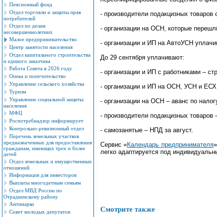
Пенсионный фонд
Отдел торговли и защиты прав
- производители подакцизных товаров 
потребителей
Отдел по делам
- организации на ОСН, которые перешл
несовершеннолетних
Малое предпринимательство
- организации и ИП на АвтоУСН уплачив
Центр занятости населения
Отдел капитального строительства
До 29 сентября уплачивают:
и единого заказчика
Работа Совета в 2026 году
- организации и ИП с работниками – ст
Опека и попечительство
Управление сельского хозяйства
- организации и ИП на ОСН, УСН и ЕСХН
Туризм
Управление социальной защиты
- организации на ОСН – аванс по налог
населения
МФЦ
- производители подакцизных товаров 
Роспотребнадзор информирует
Контрольно-ревизионный отдел
- самозанятые – НПД за август.
Перечень земельных участков
предназначенных для предоставления
Сервис «
Календарь предпринимателя
»
гражданам, имеющих трех и более
легко адаптируется под индивидуальн
детей
Отдел земельных и имущественных
отношений
Информация для инвесторов
Выплаты многодетным семьям
Отдел МВД России по
Отрадненскому району
Антинарко
Смотрите также
Совет молодых депутатов