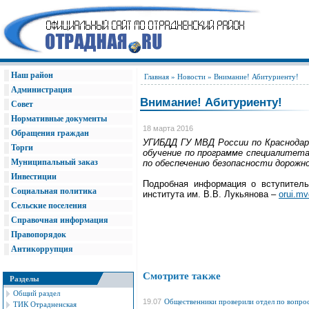
Наш район
Главная
»
Новости
» Внимание! Абитуриенту!
Администрация
Внимание! Абитуриенту!
Совет
Нормативные документы
18 марта 2016
Обращения граждан
УГИБДД ГУ МВД России по Краснодар
Торги
обучение по программе специалитета
Муниципальный заказ
по обеспечению безопасности дорожно
Инвестиции
Подробная информация о вступитель
Социальная политика
института им. В.В. Лукьянова –
orui.mv
Сельские поселения
Справочная информация
Правопорядок
Антикоррупция
Смотрите также
Разделы
Общий раздел
19.07
Общественники проверили отдел по вопро
ТИК Отрадненская