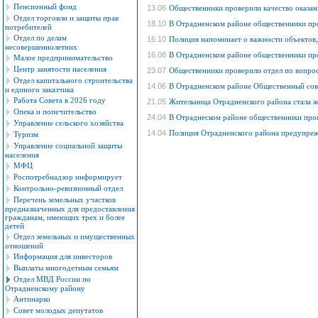
Пенсионный фонд
13.06
Общественники проверили качество оказан
Отдел торговли и защиты прав
18.10
В Отрадненском районе общественники про
потребителей
Отдел по делам
16.10
Полиция напоминает о важности объектов
несовершеннолетних
16.08
В Отрадненском районе общественники про
Малое предпринимательство
Центр занятости населения
23.07
Общественники проверили отдел по вопро
Отдел капитального строительства
14.06
В Отрадненском районе Общественный сове
и единого заказчика
Работа Совета в 2026 году
21.05
Жительница Отрадненского района стала 
Опека и попечительство
24.04
В Отраднеском районе общественники про
Управление сельского хозяйства
14.04
Полиция Отрадненского района предупреж
Туризм
Управление социальной защиты
населения
МФЦ
Роспотребнадзор информирует
Контрольно-ревизионный отдел
Перечень земельных участков
предназначенных для предоставления
гражданам, имеющих трех и более
детей
Отдел земельных и имущественных
отношений
Информация для инвесторов
Выплаты многодетным семьям
Отдел МВД России по
Отрадненскому району
Антинарко
Совет молодых депутатов