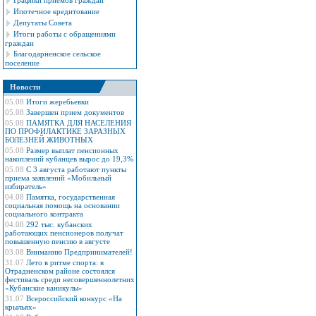
Графики приемов граждан
Ипотечное кредитование
Депутаты Совета
Итоги работы с обращениями
граждан
Благодарненское сельское
поселение
Новости
05.08
Итоги жеребьевки
05.08
Завершен прием документов
05.08
ПАМЯТКА ДЛЯ НАСЕЛЕНИЯ
ПО ПРОФИЛАКТИКЕ ЗАРАЗНЫХ
БОЛЕЗНЕЙ ЖИВОТНЫХ
05.08
Размер выплат пенсионных
накоплений кубанцев вырос до 19,3%
05.08
С 3 августа работают пункты
приема заявлений «Мобильный
избиратель»
04.08
Памятка, государственная
социальная помощь на основании
социального контракта
04.08
292 тыс. кубанских
работающих пенсионеров получат
повышенную пенсию в августе
03.08
Вниманию Предпринимателей!
31.07
Лето в ритме спорта: в
Отрадненском районе состоялся
фестиваль среди несовершеннолетних
«Кубанские каникулы»
31.07
Всероссийский конкурс «На
крыльях»