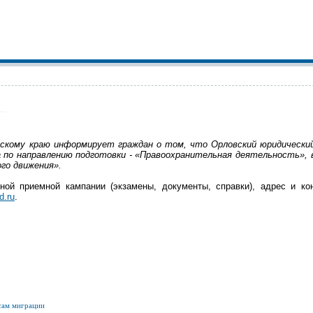
скому краю информирует граждан о том, что Орловский юридически
 по направлению подготовки - «Правоохранительная деятельность», в
го движения».
ной приемной кампании (экзамены, документы, справки), адрес и к
d.ru
.
сам миграции