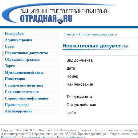
Наш район
Главная
» Нормативные документы
Администрация
Нормативные документы
Совет
Нормативные документы
Обращения граждан
Вид документа
Торги
Дата
Муниципальный заказ
Номер
Инвестиции
Наименование
Социальная политика
Сельские поселения
Тип документа
Справочная информация
Правопорядок
Статус действия
Антикоррупция
Файл
Copyright © 2004-2025, Otradnaya.RU. Все права соблюдены. При использовании материало
Администрация МО Отрадненский район. 352290, Краснодарский край, Отрадненский район,
Карта сайта
|
Законодательная карта
|
Письмо вебмастеру