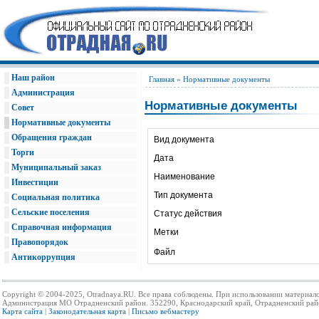
Наш район
Главная
» Нормативные документы
Администрация
Нормативные документы
Совет
Нормативные документы
Обращения граждан
Вид документа
Торги
Дата
Муниципальный заказ
Наименование
Инвестиции
Тип документа
Социальная политика
Сельские поселения
Статус действия
Справочная информация
Метки
Правопорядок
Файл
Антикоррупция
Copyright © 2004-2025, Otradnaya.RU. Все права соблюдены. При использовании материало
Администрация МО Отрадненский район. 352290, Краснодарский край, Отрадненский район,
Карта сайта
|
Законодательная карта
|
Письмо вебмастеру