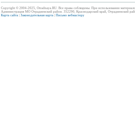
Copyright © 2004-2025, Otradnaya.RU. Все права соблюдены. При использовании материало
Администрация МО Отрадненский район. 352290, Краснодарский край, Отрадненский район,
Карта сайта
|
Законодательная карта
|
Письмо вебмастеру