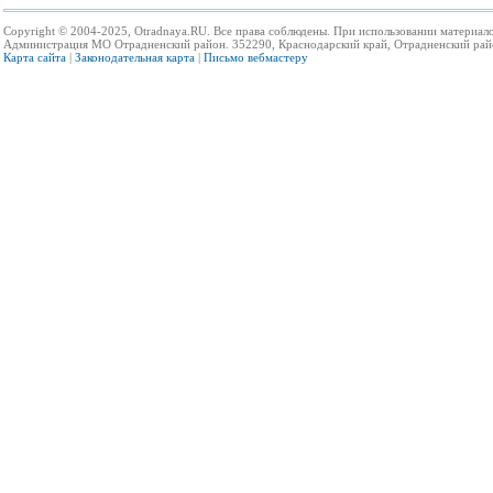
Copyright © 2004-2025, Otradnaya.RU. Все права соблюдены. При использовании материало
Администрация МО Отрадненский район. 352290, Краснодарский край, Отрадненский район,
Карта сайта
|
Законодательная карта
|
Письмо вебмастеру