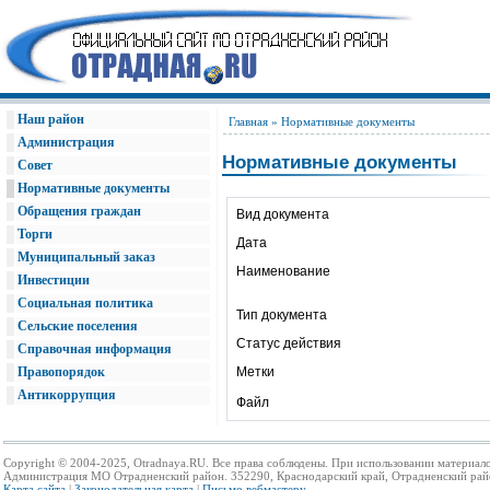
Наш район
Главная
» Нормативные документы
Администрация
Нормативные документы
Совет
Нормативные документы
Обращения граждан
Вид документа
Торги
Дата
Муниципальный заказ
Наименование
Инвестиции
Социальная политика
Тип документа
Сельские поселения
Статус действия
Справочная информация
Правопорядок
Метки
Антикоррупция
Файл
Copyright © 2004-2025, Otradnaya.RU. Все права соблюдены. При использовании материало
Администрация МО Отрадненский район. 352290, Краснодарский край, Отрадненский район,
Карта сайта
|
Законодательная карта
|
Письмо вебмастеру