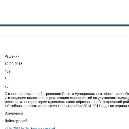
Решения
12.03.2015
489
5
75
О внесении изменений в решение Совета муниципального образования От
утверждении положения о реализации мероприятий по улучшению жилищн
местности на территории муниципального образования Отрадненский ра
«Устойчивое развитие сельских территорий на 2014-2017 годы на период 
Изменения
Действующий
27.02.2014 № 395
(
все документы
)