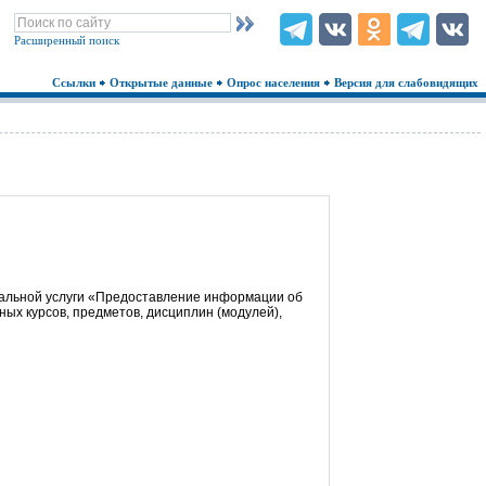
Расширенный поиск
Ссылки
Открытые данные
Опрос населения
Версия для слабовидящих
альной услуги «Предоставление информации об
ых курсов, предметов, дисциплин (модулей),