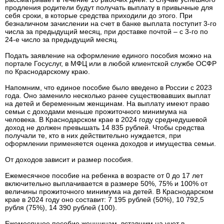
продления родители будут получать выплату в привычные для
себя сроки, в которые средства приходили до этого. При
безналичном зачислении на счет в банке выплата поступит 3-го
числа за предыдущий месяц, при доставке почтой – с 3-го по
24-е число за предыдущий месяц.
Подать заявление на оформление единого пособия можно на
портале Госуслуг, в МФЦ или в любой клиентской службе ОСФР
по Краснодарскому краю.
Напомним, что единое пособие было введено в России с 2023
года. Оно заменило несколько ранее существовавших выплат
на детей и беременным женщинам. На выплату имеют право
семьи с доходами меньше прожиточного минимума на
человека. В Краснодарском крае в 2024 году среднедушевой
доход не должен превышать 14 835 рублей. Чтобы средства
получали те, кто в них действительно нуждается, при
оформлении применяется оценка доходов и имущества семьи.
От доходов зависит и размер пособия.
Ежемесячное пособие на ребенка в возрасте от 0 до 17 лет
включительно выплачивается в размере 50%, 75% и 100% от
величины прожиточного минимума на детей. В Краснодарском
крае в 2024 году оно составит: 7 195 рублей (50%), 10 792,5
рубля (75%), 14 390 рублей (100).
Ежемесячное пособие женщинам, вставшим на учет в