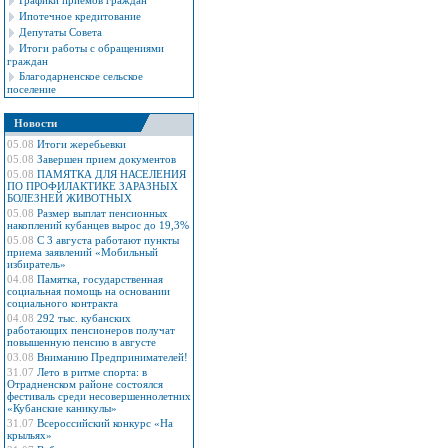
Графики приемов граждан
Ипотечное кредитование
Депутаты Совета
Итоги работы с обращениями
граждан
Благодарненское сельское
поселение
Новости
05.08
Итоги жеребьевки
05.08
Завершен прием документов
05.08
ПАМЯТКА ДЛЯ НАСЕЛЕНИЯ
ПО ПРОФИЛАКТИКЕ ЗАРАЗНЫХ
БОЛЕЗНЕЙ ЖИВОТНЫХ
05.08
Размер выплат пенсионных
накоплений кубанцев вырос до 19,3%
05.08
С 3 августа работают пункты
приема заявлений «Мобильный
избиратель»
04.08
Памятка, государственная
социальная помощь на основании
социального контракта
04.08
292 тыс. кубанских
работающих пенсионеров получат
повышенную пенсию в августе
03.08
Вниманию Предпринимателей!
31.07
Лето в ритме спорта: в
Отрадненском районе состоялся
фестиваль среди несовершеннолетних
«Кубанские каникулы»
31.07
Всероссийский конкурс «На
крыльях»