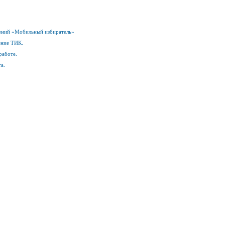
лений «Мобильный избиратель»
ение ТИК.
работе.
а.