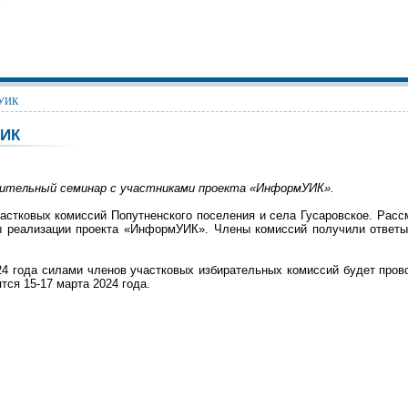
 УИК
 УИК
ючительный семинар с участниками проекта «ИнформУИК».
астковых комиссий Попутненского поселения и села Гусаровское. Рас
 реализации проекта «ИнформУИК». Члены комиссий получили ответы
24 года силами членов участковых избирательных комиссий будет про
тся 15-17 марта 2024 года.