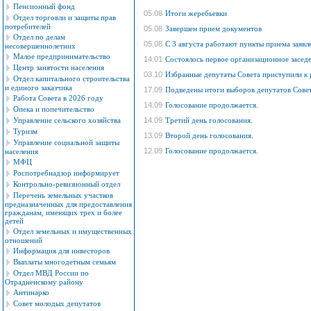
Пенсионный фонд
05.08
Итоги жеребьевки
Отдел торговли и защиты прав
потребителей
05.08
Завершен прием документов
Отдел по делам
05.08
С 3 августа работают пункты приема заяв
несовершеннолетних
Малое предпринимательство
14.01
Состоялось первое организационное засед
Центр занятости населения
03.10
Избранные депутаты Совета приступили к 
Отдел капитального строительства
и единого заказчика
17.09
Подведены итоги выборов депутатов Совет
Работа Совета в 2026 году
14.09
Голосование продолжается.
Опека и попечительство
Управление сельского хозяйства
14.09
Третий день голосования.
Туризм
13.09
Второй день голосования.
Управление социальной защиты
12.09
Голосование продолжается.
населения
МФЦ
Роспотребнадзор информирует
Контрольно-ревизионный отдел
Перечень земельных участков
предназначенных для предоставления
гражданам, имеющих трех и более
детей
Отдел земельных и имущественных
отношений
Информация для инвесторов
Выплаты многодетным семьям
Отдел МВД России по
Отрадненскому району
Антинарко
Совет молодых депутатов