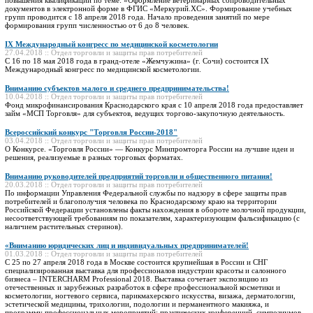
документов в электронной форме в ФГИС «Меркурий.ХС». Формирование учебных
групп проводится с 18 апреля 2018 года. Начало проведения занятий по мере
формирования групп численностью от 6 до 8 человек.
IХ Международный конгресс по медицинской косметологии
27.04.2018 :: Отдел торговли и защиты прав потребителей
С 16 по 18 мая 2018 года в гранд-отеле «Жемчужина» (г. Сочи) состоится IХ
Международный конгресс по медицинской косметологии.
Вниманию субъектов малого и среднего предпринимательства!
10.04.2018 :: Отдел торговли и защиты прав потребителей
Фонд микрофинансирования Краснодарского края с 10 апреля 2018 года предоставляет
займ «МСП Торговля» для субъектов, ведущих торгово-закупочную деятельность.
Всероссийский конкурс "Торговля России-2018"
03.04.2018 :: Отдел торговли и защиты прав потребителей
О Конкурсе. «Торговля России» — Конкурс Минпромторга России на лучшие идеи и
решения, реализуемые в разных торговых форматах.
Вниманию руководителей предприятий торговли и общественного питания!
20.03.2018 :: Отдел торговли и защиты прав потребителей
По информации Управления Федеральной службы по надзору в сфере защиты прав
потребителей и благополучия человека по Краснодарскому краю на территории
Российской Федерации установлены факты нахождения в обороте молочной продукции,
несоответствующей требованиям по показателям, характеризующим фальсификацию (с
наличием растительных стеринов).
«Вниманию юридических лиц и индивидуальных предпринимателей!
01.03.2018 :: Отдел торговли и защиты прав потребителей
С 25 по 27 апреля 2018 года в Москве состоится крупнейшая в России и СНГ
специализированная выставка для профессионалов индустрии красоты и салонного
бизнеса – INTERCHARM Professional 2018. Выставка сочетает экспозицию из
отечественных и зарубежных разработок в сфере профессиональной косметики и
косметологии, ногтевого сервиса, парикмахерского искусства, визажа, дерматологии,
эстетической медицины, трихологии, подологии и перманентного макияжа, и
программу профессиональных мероприятий: практических конференций, симпозиумов,