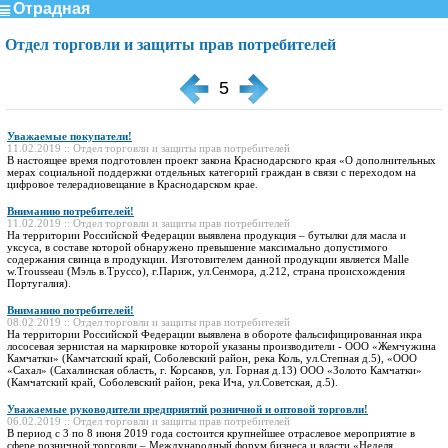
Отрадная
Отдел торговли и защиты прав потребителей
5
Уважаемые покупатели!
11.02.2019 :: Отдел торговли и защиты прав потребителей
В настоящее время подготовлен проект закона Краснодарского края «О дополнительных
мерах социальной поддержки отдельных категорий граждан в связи с переходом на
цифровое телерадиовещание в Краснодарском крае.
Вниманию потребителей!
11.02.2019 :: Отдел торговли и защиты прав потребителей
На территории Российской Федерации выявлена продукция – бутылки для масла и
уксуса, в составе которой обнаружено превышение максимально допустимого
содержания свинца в продукции. Изготовителем данной продукции является Malle
w.Trousseau (Мэль в.Труссо), г.Париж, ул.Сенмора, д.212, страна происхождения
Португалия).
Вниманию потребителей!
08.02.2019 :: Отдел торговли и защиты прав потребителей
На территории Российской Федерации выявлена в обороте фальсифицированная икра
лососевая зернистая на маркировке которой указаны производители - ООО «Жемчужина
Камчатки» (Камчатский край, Соболевский район, река Коль, ул.Степная д.5), «ООО
«Сахал» (Сахалинская область, г. Корсаков, ул. Горная д.13) ООО «Золото Камчатки»
(Камчатский край, Соболевский район, река Ича, ул.Советская, д.5).
Уважаемые руководители предприятий розничной и оптовой торговли!
06.02.2019 :: Отдел торговли и защиты прав потребителей
В период с 3 по 8 июня 2019 года состоится крупнейшее отраслевое мероприятие в
сфере розничной торговли – Международный форум бизнеса и власти «Неделя