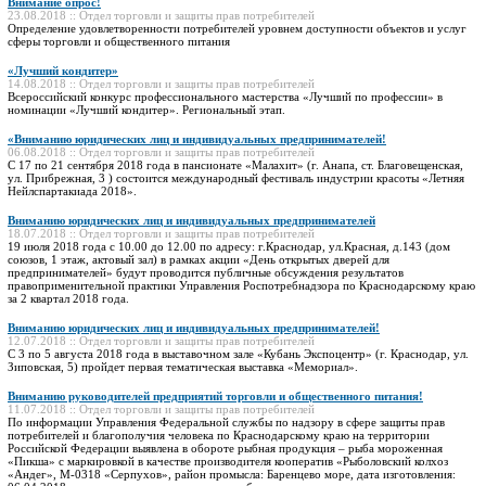
Внимание опрос!
23.08.2018 :: Отдел торговли и защиты прав потребителей
Определение удовлетворенности потребителей уровнем доступности объектов и услуг
сферы торговли и общественного питания
«Лучший кондитер»
14.08.2018 :: Отдел торговли и защиты прав потребителей
Всероссийский конкурс профессионального мастерства «Лучший по профессии» в
номинации «Лучший кондитер». Региональный этап.
«Вниманию юридических лиц и индивидуальных предпринимателей!
06.08.2018 :: Отдел торговли и защиты прав потребителей
С 17 по 21 сентября 2018 года в пансионате «Малахит» (г. Анапа, ст. Благовещенская,
ул. Прибрежная, 3 ) состоится международный фестиваль индустрии красоты «Летняя
Нейлспартакиада 2018».
Вниманию юридических лиц и индивидуальных предпринимателей
18.07.2018 :: Отдел торговли и защиты прав потребителей
19 июля 2018 года с 10.00 до 12.00 по адресу: г.Краснодар, ул.Красная, д.143 (дом
союзов, 1 этаж, актовый зал) в рамках акции «День открытых дверей для
предпринимателей» будут проводится публичные обсуждения результатов
правоприменительной практики Управления Роспотребнадзора по Краснодарскому краю
за 2 квартал 2018 года.
Вниманию юридических лиц и индивидуальных предпринимателей!
12.07.2018 :: Отдел торговли и защиты прав потребителей
С 3 по 5 августа 2018 года в выставочном зале «Кубань Экспоцентр» (г. Краснодар, ул.
Зиповская, 5) пройдет первая тематическая выставка «Мемориал».
Вниманию руководителей предприятий торговли и общественного питания!
11.07.2018 :: Отдел торговли и защиты прав потребителей
По информации Управления Федеральной службы по надзору в сфере защиты прав
потребителей и благополучия человека по Краснодарскому краю на территории
Российской Федерации выявлена в обороте рыбная продукция – рыба мороженная
«Пикша» с маркировкой в качестве производителя кооператив «Рыболовский колхоз
«Андег», М-0318 «Серпухов», район промысла: Баренцево море, дата изготовления: