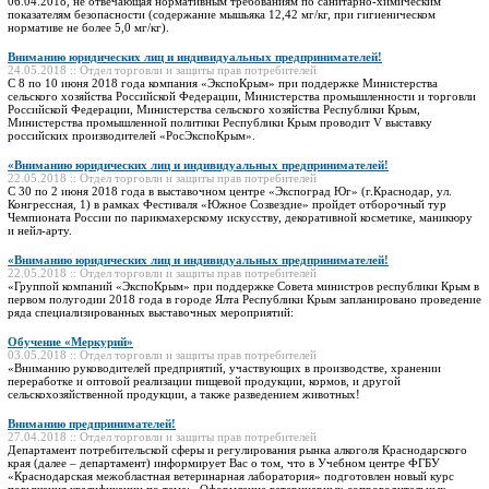
06.04.2018, не отвечающая нормативным требованиям по санитарно-химическим
показателям безопасности (содержание мышьяка 12,42 мг/кг, при гигиеническом
нормативе не более 5,0 мг/кг).
Вниманию юридических лиц и индивидуальных предпринимателей!
24.05.2018 :: Отдел торговли и защиты прав потребителей
С 8 по 10 июня 2018 года компания «ЭкспоКрым» при поддержке Министерства
сельского хозяйства Российской Федерации, Министерства промышленности и торговли
Российской Федерации, Министерства сельского хозяйства Республики Крым,
Министерства промышленной политики Республики Крым проводит V выставку
российских производителей «РосЭкспоКрым».
«Вниманию юридических лиц и индивидуальных предпринимателей!
22.05.2018 :: Отдел торговли и защиты прав потребителей
С 30 по 2 июня 2018 года в выставочном центре «Экспоград Юг» (г.Краснодар, ул.
Конгрессная, 1) в рамках Фестиваля «Южное Созвездие» пройдет отборочный тур
Чемпионата России по парикмахерскому искусству, декоративной косметике, маникюру
и нейл-арту.
«Вниманию юридических лиц и индивидуальных предпринимателей!
22.05.2018 :: Отдел торговли и защиты прав потребителей
«Группой компаний «ЭкспоКрым» при поддержке Совета министров республики Крым в
первом полугодии 2018 года в городе Ялта Республики Крым запланировано проведение
ряда специализированных выставочных мероприятий:
Обучение «Меркурий»
03.05.2018 :: Отдел торговли и защиты прав потребителей
«Вниманию руководителей предприятий, участвующих в производстве, хранении
переработке и оптовой реализации пищевой продукции, кормов, и другой
сельскохозяйственной продукции, а также разведением животных!
Вниманию предпринимателей!
27.04.2018 :: Отдел торговли и защиты прав потребителей
Департамент потребительской сферы и регулирования рынка алкоголя Краснодарского
края (далее – департамент) информирует Вас о том, что в Учебном центре ФГБУ
«Краснодарская межобластная ветеринарная лаборатория» подготовлен новый курс
повышения квалификации по теме: «Оформление ветеринарных сопроводительных