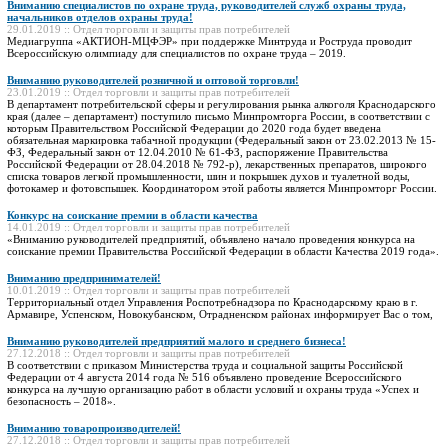
Вниманию специалистов по охране труда, руководителей служб охраны труда,
начальников отделов охраны труда!
29.01.2019 :: Отдел торговли и защиты прав потребителей
Медиагруппа «АКТИОН-МЦФЭР» при поддержке Минтруда и Роструда проводит
Всероссийскую олимпиаду для специалистов по охране труда – 2019.
Вниманию руководителей розничной и оптовой торговли!
23.01.2019 :: Отдел торговли и защиты прав потребителей
В департамент потребительской сферы и регулирования рынка алкоголя Краснодарского
края (далее – департамент) поступило письмо Минпромторга России, в соответствии с
которым Правительством Российской Федерации до 2020 года будет введена
обязательная маркировка табачной продукции (Федеральный закон от 23.02.2013 № 15-
ФЗ, Федеральный закон от 12.04.2010 № 61-ФЗ, распоряжение Правительства
Российской Федерации от 28.04.2018 № 792-р), лекарственных препаратов, широкого
списка товаров легкой промышленности, шин и покрышек духов и туалетной воды,
фотокамер и фотовспышек. Координатором этой работы является Минпромторг России.
Конкурс на соискание премии в области качества
14.01.2019 :: Отдел торговли и защиты прав потребителей
«Вниманию руководителей предприятий, объявлено начало проведения конкурса на
соискание премии Правительства Российской Федерации в области Качества 2019 года».
Вниманию предпринимателей!
10.01.2019 :: Отдел торговли и защиты прав потребителей
Территориальный отдел Управления Роспотребнадзора по Краснодарскому краю в г.
Армавире, Успенском, Новокубанском, Отрадненском районах информирует Вас о том,
Вниманию руководителей предприятий малого и среднего бизнеса!
27.12.2018 :: Отдел торговли и защиты прав потребителей
В соответствии с приказом Министерства труда и социальной защиты Российской
Федерации от 4 августа 2014 года № 516 объявлено проведение Всероссийского
конкурса на лучшую организацию работ в области условий и охраны труда «Успех и
безопасность – 2018».
Вниманию товаропроизводителей!
27.12.2018 :: Отдел торговли и защиты прав потребителей