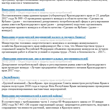
мастер-классов и чемпионатов.
Вниманию товаропроизводителей!
26.02.2018 :: Отдел торговли и защиты прав потребителей
Постановлением главы администрации (губернатора) Краснодарского края от 21 декабря
2017 года № 999 «О проведении краевого конкурса в области качества «Сделано на
Кубани» (далее – постановление) департаменту потребительской сферы и регулирования
рынка алкоголя Краснодарского края (далее – департамент) поручено организовать
проведение краевого конкурса в области качества «Сделано на Кубани» (далее—
конкурс).
Вниманию руководителей предприятий малого и среднего бизнеса!
26.02.2018 :: Отдел торговли и защиты прав потребителей
Министерство топливно-энергетического комплекса и жилищно-коммунального
хозяйства Краснодарского края информирует Вас о том, что Министерством труда и
социальной защиты Российской Федерации объявлено проведение конкурсов на лучшую
организацию работ в области условий и охраны труда «Успех и безопасность – 2017».
«Вниманию юридических лиц и индивидуальных предпринимателей!
20.02.2018 :: Отдел торговли и защиты прав потребителей
Департамент потребительской сферы и регулирования рынка алкоголя Краснодарского
края проводит конкурс «Лучшее предприятие общественного питания Краснодарского
края 2017 год».
«ЭкспоКрым»
12.02.2018 :: Отдел торговли и защиты прав потребителей
«Группой компаний «ЭкспоКрым» при поддержке Совета министров республики Крым в
первом полугодии 2018 года в городе Ялта Республики Крым запланировано проведение
ряда специализированных выставочных мероприятий:
Вниманию предпринимателей и жителей района!
31.01.2018 :: Отдел торговли и защиты прав потребителей
В соответствии с требованиями части 1 статьи 60 Федерального закона от 10 января
2002 года №7-ФЗ «Об охране окружающей среды» запрещается деятельность, ведущая к
сокращению численности растений, занесенных в Красную книгу.