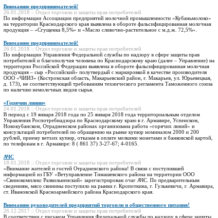
Вниманию предпринимателей!
26.01.2018 :: Отдел торговли и защиты прав потребителей
По информации Ассоциации предприятий молочной промышленности «Кубаньмолоко»
на территории Краснодарского края выявлена в обороте фальсифицированная молочная
продукция – «Сгущенка 8,5%» и «Масло сливочно-растительное с м.д.ж. 72,5%».
Вниманию предпринимателей!
26.01.2018 :: Отдел торговли и защиты прав потребителей
По информации Управления Федеральной службы по надзору в сфере защиты прав
потребителей и благополучия человека по Краснодарскому краю (далее – Управление) на
территории Российской Федерации выявлена в обороте фальсифицированная молочная
продукция – сыр «Российский» полутвердый с маркировкой в качестве производителя
ООО «ЧИИЗ» (Костромская область, Макарьевский район, г. Макарьев, ул. Юрьевецкая,
д. 173), не соответствующий требованиям технического регламента Таможенного союза
по наличию немолочных видов сырья.
«Горячии линии»
24.01.2018 :: Отдел торговли и защиты прав потребителей
В период с 19 января 2018 года по 25 января 2018 года территориальным отделом
Управления Роспотребнадзора по Краснодарскому краю в г. Армавире, Успенском,
Новокубанском, Отрадненском районах организована работа «горячих линий» и
консультаций потребителей по обращению на рынке купюр номиналом 2000 и 200
рублей, приему ветхих купюр, отказам в оплате мелкими монетами и банковской картой,
по телефонам в г. Армавире: 8 ( 861 37) 3-27-67; 4-0165.
АЧС
18.01.2018 :: Отдел торговли и защиты прав потребителей
«Внимание жителей и гостей Отрадненского района! В связи с поступившей
информацией из ГБУ «Ветуправление Тимашевского района на территории ООО
«Свинокомплекс Развильненский» зарегистрирован очаг АЧС. По предварительным
сведениям, мясо свинины поступило на рынки г. Кропоткина, г. Гулькевичи, г. Армавира,
ст. Ивановской Красноармейского района Краснодарского края.
Вниманию руководителей предприятий торговли и общественного питания!
26.12.2017 :: Отдел торговли и защиты прав потребителей
В соответствии с письмом Управления Федеральной службы по надзору в сфере защиты