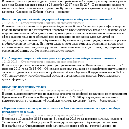
В соответствии с приказом департамента потребительской сферы и регулирования рынка
алкоголя Краснодарского края от 28 декабря 2017 года № 207 «О проведении краевого
конкурса в области качества «Сделано на Кубани» проводится краевой конкурс в области
качества «Сделано на Кубани» (далее – конкурс).
Вниманию руководителей предприятий торговли и общественного питания!
24.12.2018 :: Отдел торговли и защиты прав потребителей
В соответствии с письмом Управления Федеральной службы по надзору в сфере защиты
прав потребителей и благополучия человека по Краснодарскому краю от 6 декабря 2018
года напоминаем о соблюдении санитарных правил и норм, а также законодательства в
сфере защиты прав потребителей при проведении новогодних елок для детей на
территории муниципального образования Отрадненский район предприятиями торговли
и общественного питания. При этом следует здоровья допуск к реализации продуктов
питания лицамс необходимым уровнем профессиональной подготовки, с проверенным
состояниеобратить особое внимание на следующее:
О соблюдении запрета табакокурения в предприятиях общественного питания
12.12.2018 :: Отдел торговли и защиты прав потребителей
В связи с вопросами, возникающими при применении норм Федерального закона от 23
февраля 2013 года № 15-ФЗ «Об охране здоровья граждан от воздействия окружающего
табачного дыма и последствий потребления табака» (далее – Федеральный закон № 15-
ФЗ), департамент потребительской сферы и регулирования алкоголя Краснодарского
края информирует.
Вниманию предпринимателей!
11.12.2018 :: Отдел торговли и защиты прав потребителей
В целях развития институтов повышения качества российской продукции распоряжением
Правительства Российской Федерации 30.04.2015 № 780-р учреждена автономная
некоммерческая организация «Российская система качества» (далее – Роскачество).
«Горячяя линия» по вопросам качества и безопасности детских товаров, выбора
новогодних подарков
08.12.2018 :: Отдел торговли и защиты прав потребителей
В период с 10 декабря 2018 года по 31 декабря 2018 года территориальным отделом
Управления Роспотребнадзора по Краснодарскому краю в г. Армавире, Успенском,
Новокубанском, Отрадненском районах организована работа «горячей линии» по
вопросам качества и безопасности детских товаров, выбора новогодних подарков, по