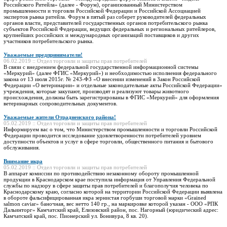
Российского Ритейла» (далее - Форум), организованный Министерством
промышленности и торговли Российской Федерации и Российской Ассоциацией
экспертов рынка ритейла. Форум в пятый раз соберет руководителей федеральных
органов власти, представителей государственных органов потребительского рынка
субъектов Российской Федерации, ведущих федеральных и региональных ритейлеров,
крупнейших российских и международных организаций поставщиков и других
участников потребительского рынка.
Уважаемые предприниматели!
06.02.2019 :: Отдел торговли и защиты прав потребителей
В связи с внедрением федеральной государственной информационной системы
«Меркурий» (далее ФГИС «Меркурий») и необходимостью исполнения федерального
закона от 13 июля 2015г. № 243-ФЗ «О внесении изменений в Закон Российской
Федерации «О ветеринарии» и отдельные законодательные акты Российской Федерации»
учреждения, которые закупают, производят и реализуют товары животного
происхождения, должны быть зарегистрированы в ФГИС «Меркурий» для оформления
ветеринарных сопроводительных документов.
Уважаемые жители Отрадненского района!
05.02.2019 :: Отдел торговли и защиты прав потребителей
Информируем вас о том, что Министерством промышленности и торговли Российской
Федерации проводится исследование удовлетворенности потребителей уровнем
доступности объектов и услуг в сфере торговли, общественного питания и бытового
обслуживания.
Внимание икра
05.02.2019 :: Отдел торговли и защиты прав потребителей
В аппарат комиссии по противодействию незаконному обороту промышленной
продукции в Краснодарском крае поступила информация от Управления Федеральной
службы по надзору в сфере защиты прав потребителей и благополучия человека по
Краснодарскому краю, согласно которой на территории Российской Федерации выявлена
в обороте фальсифицированная икра зернистая горбуши торговой марки «Grained
salmon caviar» баночная, вес нетто 140 гр., на маркировке которой указан - ООО «РПК
Дальинторг» Камчатский край, Елизовский район, пос. Нагорный (юридический адрес:
Камчатский край, пос. Пионерский ул. Бонивура, 8 кв. 20).