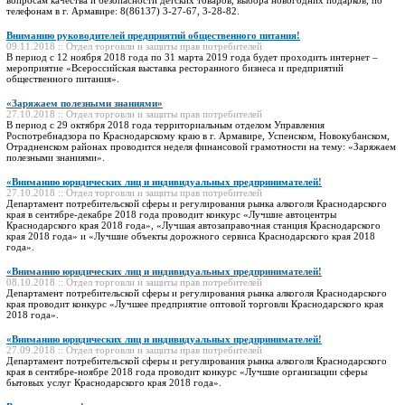
телефонам в г. Армавире: 8(86137) 3-27-67, 3-28-82.
Вниманию руководителей предприятий общественного питания!
09.11.2018 :: Отдел торговли и защиты прав потребителей
В период с 12 ноября 2018 года по 31 марта 2019 года будет проходить интернет –
мероприятие «Всероссийская выставка ресторанного бизнеса и предприятий
общественного питания».
«Заряжаем полезными знаниями»
27.10.2018 :: Отдел торговли и защиты прав потребителей
В период с 29 октября 2018 года территориальным отделом Управления
Роспотребнадзора по Краснодарскому краю в г. Армавире, Успенском, Новокубанском,
Отрадненском районах проводится неделя финансовой грамотности на тему: «Заряжаем
полезными знаниями».
«Вниманию юридических лиц и индивидуальных предпринимателей!
27.10.2018 :: Отдел торговли и защиты прав потребителей
Департамент потребительской сферы и регулирования рынка алкоголя Краснодарского
края в сентябре-декабре 2018 года проводит конкурс «Лучшие автоцентры
Краснодарского края 2018 года», «Лучшая автозаправочная станция Краснодарского
края 2018 года» и «Лучшие объекты дорожного сервиса Краснодарского края 2018
года».
«Вниманию юридических лиц и индивидуальных предпринимателей!
08.10.2018 :: Отдел торговли и защиты прав потребителей
Департамент потребительской сферы и регулирования рынка алкоголя Краснодарского
края проводит конкурс «Лучшее предприятие оптовой торговли Краснодарского края
2018 года».
«Вниманию юридических лиц и индивидуальных предпринимателей!
27.09.2018 :: Отдел торговли и защиты прав потребителей
Департамент потребительской сферы и регулирования рынка алкоголя Краснодарского
края в сентябре-ноябре 2018 года проводит конкурс «Лучшие организации сферы
бытовых услуг Краснодарского края 2018 года».