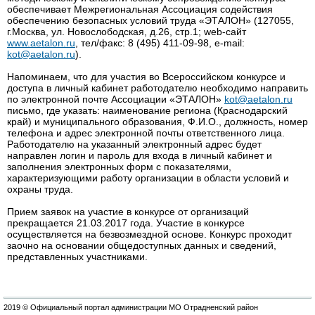
обеспечивает Межрегиональная Ассоциация содействия
обеспечению безопасных условий труда «ЭТАЛОН» (127055,
г.Москва, ул. Новослободская, д.26, стр.1; web-сайт
www.aetalon.ru
, тел/факс: 8 (495) 411-09-98, e-mail:
kot@aetalon.ru
).
Напоминаем, что для участия во Всероссийском конкурсе и
доступа в личный кабинет работодателю необходимо направить
по электронной почте Ассоциации «ЭТАЛОН»
kot@aetalon.ru
письмо, где указать: наименование региона (Краснодарский
край) и муниципального образования, Ф.И.О., должность, номер
телефона и адрес электронной почты ответственного лица.
Работодателю на указанный электронный адрес будет
направлен логин и пароль для входа в личный кабинет и
заполнения электронных форм с показателями,
характеризующими работу организации в области условий и
охраны труда.
Прием заявок на участие в конкурсе от организаций
прекращается 21.03.2017 года. Участие в конкурсе
осуществляется на безвозмездной основе. Конкурс проходит
заочно на основании общедоступных данных и сведений,
представленных участниками.
2019 © Официальный портал администрации МО Отрадненский район