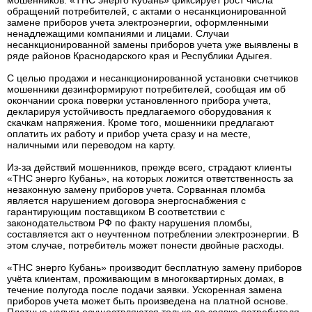
мошенников. «ТНС энерго Кубань» фиксирует рост числа
обращений потребителей, с актами о несанкционированной
замене приборов учета электроэнергии, оформленными
ненадлежащими компаниями и лицами. Случаи
несанкционированной замены приборов учета уже выявлены в
ряде районов Краснодарского края и Республики Адыгея.
С целью продажи и несанкционированной установки счетчиков
мошенники дезинформируют потребителей, сообщая им об
окончании срока поверки установленного прибора учета,
декларируя устойчивость предлагаемого оборудования к
скачкам напряжения. Кроме того, мошенники предлагают
оплатить их работу и прибор учета сразу и на месте,
наличными или переводом на карту.
Из-за действий мошенников, прежде всего, страдают клиенты
«ТНС энерго Кубань», на которых ложится ответственность за
незаконную замену приборов учета. Сорванная пломба
является нарушением договора энергоснабжения с
гарантирующим поставщиком В соответствии с
законодательством РФ по факту нарушения пломбы,
составляется акт о неучтенном потреблении электроэнергии. В
этом случае, потребитель может понести двойные расходы.
«ТНС энерго Кубань» производит бесплатную замену приборов
учёта клиентам, проживающим в многоквартирных домах, в
течение полугода после подачи заявки. Ускоренная замена
приборов учета может быть произведена на платной основе.