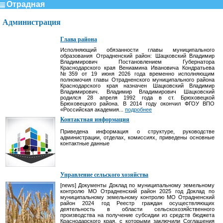
Отрадная
Администрация
Глава района
Исполняющий обязанности главы муниципального
образования Отрадненский район: Шацковский Владимир
Владимирович Постановлением Губернатора
Краснодарского края Вениамина Ивановича Кондратьева
№359 от 19 июня 2026 года временно исполняющим
полномочия главы Отрадненского муниципального района
Краснодарского края назначен Шацковский Владимир
Владимирович. Владимир Владимирович Шацковский
родился 28 апреля 1992 года в ст. Брюховецкой
Брюховецкого района. В 2014 году окончил ФГОУ ВПО
«Российская академия...
подробнее
Контактная информация
Приведена информация о структуре, руководстве
администрации, отделах, комиссиях, приведены основные
контактные данные
Управление сельского хозяйства
[news] Документы Доклад по муниципальному земельному
контролю МО Отрадненский район 2025 год Доклад по
муниципальному земельному контролю МО Отрадненский
район 2024 год Реестр граждан осуществляющих
деятельность в области сельскохозяйственного
производства на получение субсидии из средств бюджета
Краснодарского края, с которыми заключили Соглашения