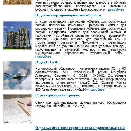
Реестр граждан осуществляющих деятельность в области
сельскохозяйственного производства на получение
субсидии из средств бюджета Краснодарского...
подробнее
Отдел по квартирно-правовым вопросам
В ходе реализации программы «Жилье для российской
семьи» произошли изменения Программа «Жилье для
российской семьи» Программа «Жилье для российской
семьи» Программа «Жилье для российской семьи» В
программу «Устойчивое развитие сельских территорий»
внесены изменения «Жилье для российской семьи»
Нормативные документы Положение о реализации
мероприятий по улучшению жилищных условий граждан,
проживающих в сельской местности на территории
муниципального образования Отрадненский район...
подробнее
Отдел ГО и ЧС
Исполняющий обязанности начальника отдела ГО и ЧС
администрации МО Отрадненский район Мануйлов
Александр Сергеевич 8 (86144) 3–36-01 Экстренные
телефоны С мобильного телефона Единый номер вызова
экстренных оперативных служб 112 Единый номер
пожарных и спасателей 101 Полиция 102 Скорая помощь
103 Аварийная газовая служба 104
подробнее
Структура администрации
Структура администрации муниципального образования
Отрадненский район на 2026 год
Отдел капитального строительства и единого заказчика