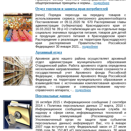
общепризнанные принципы и нормы...
подробнее
Отдел торговли и защиты прав потребителей
[news] Порядок перехода на передачу товаров с
использованием сервиса электронного документооборота
Постановление от 09.11.2020 № 670 Распоряжение главы
администрации (губернатора) Краснодарского края от
16.03.2022 № 39-р «О стабилизации цен на отдельные виды
социально значимых продуктов питания, товаров для детей
и продукции детского питания в Краснодарском крае»
Распорядение о реализации на территории Краснодарского
края распоряжения Правительства Российской
Федерацииот 30 января 2021...
подробнее
Архивный отдел
Архивное дело нашего района осуществляет архивный
отдел администрации муниципального образования
Отрадненский район. Работа архивного отдела определена
несколькими направлениями: - обеспечение сохранности и
государственный учет Архивного фонда Российской
Федерации; - формирование Архивного Фонда Российской
Федерации на территории муниципального образования и
взаимодействие с источниками комплектования архивного
отдела; - создание и совершенствование научно-
справочного аппарата; -...
подробнее
Персональные данные
16 октября 2015 г. Информационное сообщение 2 сентября
2014 г. Политика персональных данных 17 марта, 2010 г.
Информационное сообщение Федеральная служба по
надзору в сфере связи, информационных технологий и
массовых коммуникаций (Роскомнадзор —
Уполномоченный орган по защите прав субъектов
персональных данных) информирует Вас, что в январе
2007 года вступил в силу Федеральный закон от 27 июля
2006 года № 152-ФЗ «О персональных данных». 30 июня