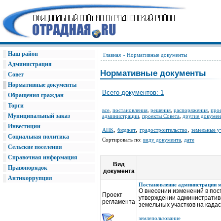
Наш район
Главная
» Нормативные документы
Администрация
Нормативные документы
Совет
Нормативные документы
Всего документов: 1
Обращения граждан
Торги
все
,
постановления
,
решения
,
распоряжения
,
про
Муниципальный заказ
администрации
,
проекты Совета
,
другие докуме
Инвестиции
,
,
,
АПК
бюджет
градостроительство
земельные у
Социальная политика
Сортировать по:
виду документа
,
дате
Сельские поселения
Справочная информация
Вид
Правопорядок
документа
Антикоррупция
Постановление администрации 
О внесении изменений в пос
Проект
утверждении административ
регламента
земельных участков на када
землепользование