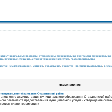
екты муниципальных программ
,
утвержденные муниципальные программы
,
муниципальные
нты
,
публичные слушания
,
антикоррупционная экспертиза
,
градостроительство
,
,
,
,
,
,
частки
землепользование
митинги
образование
общество
предпринимательство
рекла
Наименование
муниципального образования Отрадненский район
тановление администрации муниципального образования Отрадненский район
ного регламента предоставления муниципальной услуги «Утверждение схемы
стровом плане территории»