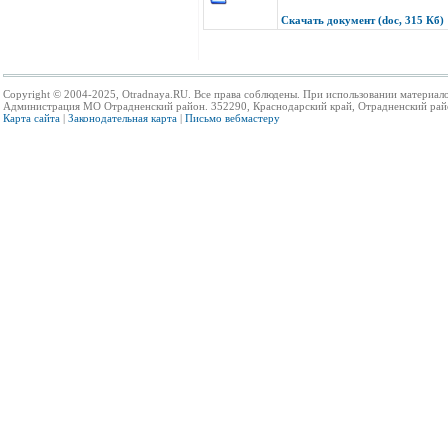
Скачать документ (doc, 315 Кб)
Copyright © 2004-2025, Otradnaya.RU. Все права соблюдены. При использовании материало
Администрация МО Отрадненский район. 352290, Краснодарский край, Отрадненский район,
Карта сайта
|
Законодательная карта
|
Письмо вебмастеру