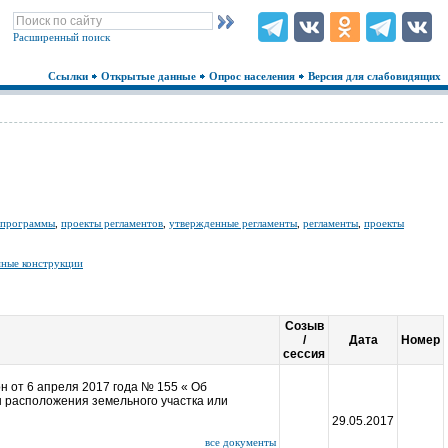
Расширенный поиск
Ссылки
Открытые данные
Опрос населения
Версия для слабовидящих
 программы
,
проекты регламентов
,
утвержденные регламенты
,
регламенты
,
проекты
мные конструкции
Созыв
/
Дата
Номер
сессия
 от 6 апреля 2017 года № 155 « Об
 расположения земельного участка или
29.05.2017
все документы