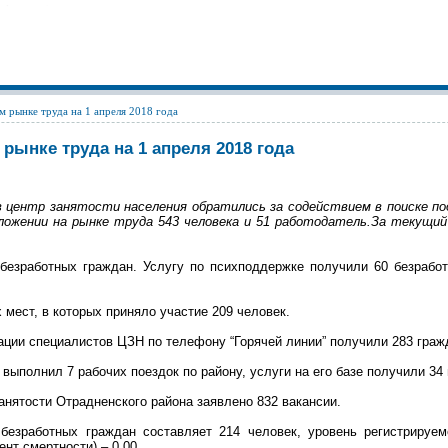
 рынке труда на 1 апреля 2018 года
 рынке труда на 1 апреля 2018 года
 в центр занятости населения обратились за содействием в поиске п
оложении на рынке труда 543 человека и 51 работодатель.За текущи
безработных граждан. Услугу по психподдержке получили 60 безработ
 мест, в которых приняло участие 209 человек.
ации специалистов ЦЗН по телефону “Горячей линии” получили 283 граж
выполнил 7 рабочих поездок по району, услуги на его базе получили 34
занятости Отрадненского района заявлено 832 вакансии.
безработных граждан составляет 214 человек, уровень регистрируем
нт смертности) – 0,00.