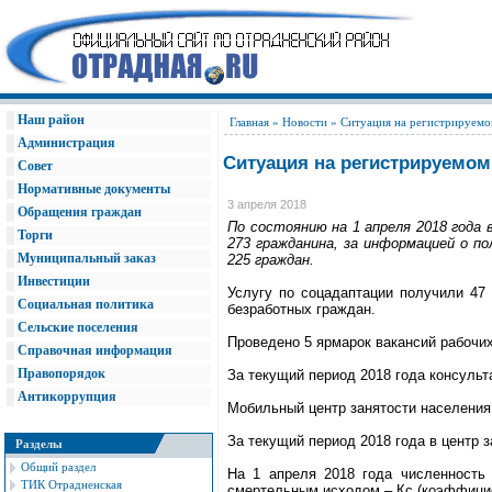
Наш район
Главная
»
Новости
» Ситуация на регистрируемом
Администрация
Ситуация на регистрируемом
Совет
Нормативные документы
3 апреля 2018
Обращения граждан
По состоянию на 1 апреля 2018 года
Торги
273 гражданина, за информацией о п
Муниципальный заказ
225 граждан.
Инвестиции
Услугу по соцадаптации получили 47 
Социальная политика
безработных граждан.
Сельские поселения
Проведено 5 ярмарок вакансий рабочих
Справочная информация
Правопорядок
За текущий период 2018 года консульт
Антикоррупция
Мобильный центр занятости населения 
За текущий период 2018 года в центр 
Разделы
Общий раздел
На 1 апреля 2018 года численность 
ТИК Отрадненская
смертельным исходом – Кс (коэффицие