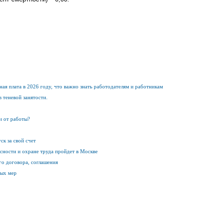
ная плата в 2026 году, что важно знать работодателям и работникам
 теневой занятости.
и от работы?
ск за свой счет
сности и охране труда пройдет в Москве
го договора, соглашения
ных мер