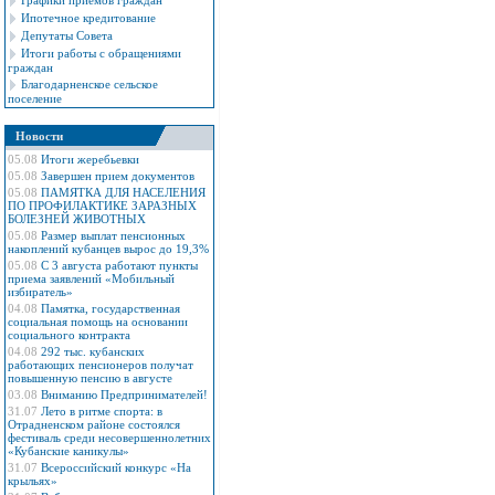
Графики приемов граждан
Ипотечное кредитование
Депутаты Совета
Итоги работы с обращениями
граждан
Благодарненское сельское
поселение
Новости
05.08
Итоги жеребьевки
05.08
Завершен прием документов
05.08
ПАМЯТКА ДЛЯ НАСЕЛЕНИЯ
ПО ПРОФИЛАКТИКЕ ЗАРАЗНЫХ
БОЛЕЗНЕЙ ЖИВОТНЫХ
05.08
Размер выплат пенсионных
накоплений кубанцев вырос до 19,3%
05.08
С 3 августа работают пункты
приема заявлений «Мобильный
избиратель»
04.08
Памятка, государственная
социальная помощь на основании
социального контракта
04.08
292 тыс. кубанских
работающих пенсионеров получат
повышенную пенсию в августе
03.08
Вниманию Предпринимателей!
31.07
Лето в ритме спорта: в
Отрадненском районе состоялся
фестиваль среди несовершеннолетних
«Кубанские каникулы»
31.07
Всероссийский конкурс «На
крыльях»