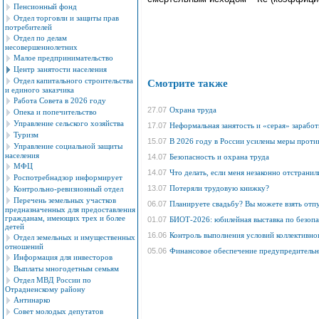
Пенсионный фонд
Отдел торговли и защиты прав
потребителей
Отдел по делам
несовершеннолетних
Малое предпринимательство
Центр занятости населения
Отдел капитального строительства
Смотрите также
и единого заказчика
Работа Совета в 2026 году
27.07
Охрана труда
Опека и попечительство
Управление сельского хозяйства
17.07
Неформальная занятость и «серая» заработ
Туризм
15.07
В 2026 году в России усилены меры против
Управление социальной защиты
населения
14.07
Безопасность и охрана труда
МФЦ
14.07
Что делать, если меня незаконно отстранил
Роспотребнадзор информирует
13.07
Потеряли трудовую книжку?
Контрольно-ревизионный отдел
Перечень земельных участков
06.07
Планируете свадьбу? Вы можете взять отпу
предназначенных для предоставления
гражданам, имеющих трех и более
01.07
БИОТ-2026: юбилейная выставка по безопа
детей
16.06
Контроль выполнения условий коллективно
Отдел земельных и имущественных
отношений
05.06
Финансовое обеспечение предупредитель
Информация для инвесторов
Выплаты многодетным семьям
Отдел МВД России по
Отрадненскому району
Антинарко
Совет молодых депутатов