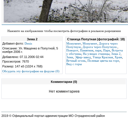
Нажмите на изображении чтобы посмотреть фотографию в реальном разрешении
Зима 2
Станица Попутная (фотографий: 18)
Добавил фото:
Denis
Монумент
,
Монумент
,
Дорога через
Попутную
,
Дорога через Попутную.
,
Описание: Ул. Мащенко в Попутной, 5
Поворот
,
Памятник
,
парк
,
Парк
,
Встреча
ноября 2006 г.
у обочины
,
На улицах станицы
,
Зима 2
,
Добавлено: 07.11.2006 02:44
Зима
,
Эфир-завод
,
Улица Красная
,
Храм
,
Вечный огонь
,
Полевые цветы на горе
,
Просмотров: 7670
Вид с горы
Размер: 147 кб (1024 x 768)
Обсудить эту фотографию на форуме (0)
Комментарии (0)
Нет комментариев
2019 © Официальный портал администрации МО Отрадненский район