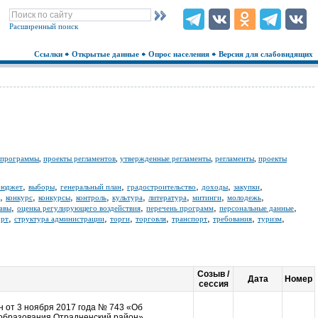
Расширенный поиск
Ссылки
Открытые данные
Опрос населения
Версия для слабовидящих
 программы
,
проекты регламентов
,
утвержденные регламенты
,
регламенты
,
проекты
,
,
,
,
,
,
бюджет
выборы
генеральный план
градостроительство
доходы
закупки
,
,
,
,
,
,
,
,
конкурс
конкурсы
контроль
культура
литература
митинги
молодежь
,
,
,
,
лавы
оценка регулирующего воздействия
перечень программ
персональные данные
,
,
,
,
,
,
,
орт
структура администрации
торги
торговля
транспорт
требования
туризм
Созыв /
Дата
Номер
сессия
 от 3 ноября 2017 года № 743 «Об
 образования Отрадненский район»