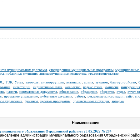
екты муниципальных программ
,
утвержденные муниципальные программы
,
муниципальные
нты
,
публичные слушания
,
антикоррупционная экспертиза
,
градостроительство
,
,
,
,
,
,
,
,
,
ОС
ТЭК
Устав
алкоголь
антикоррупция
антинарко
армия
аукцион
благоустройство
,
,
,
,
,
,
зование
инвестиции
индикативный план
казачество
кодекс этики
комиссия
конкуренция
,
,
,
,
,
,
,
ммы
налоги
нормативные документы
образование
обращения
общество
отдел
отчет г
,
,
,
,
,
,
я
проектное управление
публичные слушания
работа
рекламные конструкции
сайт
сп
,
,
,
,
ое управление
финансы
целевые программы
чрезвычайные ситуации
ярмарка
Наименование
ниципального образования Отрадненский район от 25.05.2022 № 284
тановление администрации муниципального образования Отрадненский район
программы «Развитие топливно-энергетического комплекса муниципального