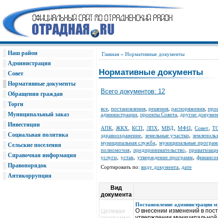
Наш район
Главная
» Нормативные документы
Администрация
Нормативные документы
Совет
Нормативные документы
Всего документов: 12
Обращения граждан
Торги
все
,
постановления
,
решения
,
распоряжения
,
про
Муниципальный заказ
администрации
,
проекты Совета
,
другие докуме
Инвестиции
,
,
,
,
,
,
,
АПК
ЖКХ
КСП
ЛПХ
МВД
МФЦ
Совет
Т
Социальная политика
,
,
здравоохранение
земельные участки
землеполь
,
муниципальная служба
муниципальные програ
Сельские поселения
,
,
полномочия
предпринимательство
приватизаци
Справочная информация
,
,
,
услуги
устав
утверждение программ
финансов
Правопорядок
Сортировать по:
виду документа
,
дате
Антикоррупция
Вид
документа
Постановление администрации му
О внесении изменений в пос
Целевая
утверждении муниципальной 