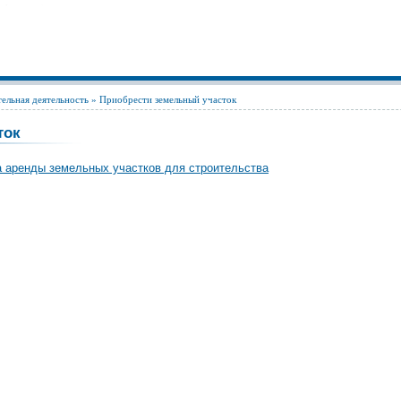
ельная деятельность
» Приобрести земельный участок
сток
а аренды земельных участков для строительства