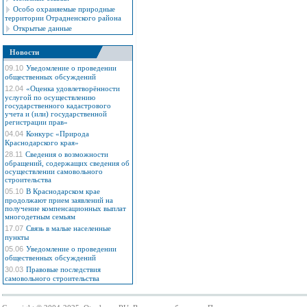
Особо охраняемые природные
территории Отрадненского района
Открытые данные
Новости
09.10
Уведомление о проведении
общественных обсуждений
12.04
«Оценка удовлетворённости
услугой по осуществлению
государственного кадастрового
учета и (или) государственной
регистрации прав»
04.04
Конкурс «Природа
Краснодарского края»
28.11
Сведения о возможности
обращений, содержащих сведения об
осуществлении самовольного
строительства
05.10
В Краснодарском крае
продолжают прием заявлений на
получение компенсационных выплат
многодетным семьям
17.07
Связь в малые населенные
пункты
05.06
Уведомление о проведении
общественных обсуждений
30.03
Правовые последствия
самовольного строительства