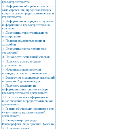
градостроительства
Информация об органах местного
самоуправления, предоставляющих
услуги в сфере градостроительства и
строительства
Информация о порядке получения
информации о градостроительных
условиях
Документы территориального
планирования
Правила землепользования и
застройки
Документация по планировке
территорий
Приобрести земельный участок
Получить услугу в сфере
строительства
Исчерпывающие перечни
процедур в сфере строительства
Экспертиза инженерных изысканий
и проектной документации
Получить сведения из
информационных систем в сфере
градостроительной деятельности
Cтатистическая информация и
иные сведения о градостроительной
деятельности
График обучающих семинаров для
участников градостроительной
деятельности
Калькулятор процедур.
Инфографика. Видеоролики. Буклеты
Полезные ссылки